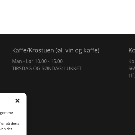
Kaffe/Krostuen (øl, vin og kaffe)
K
Man - Lør 10.00 - 15.00
Ko
TIRSDAG OG SØNDAG: LUKKET
66
Tlf
at gemme
e
'er på dette
 kan det