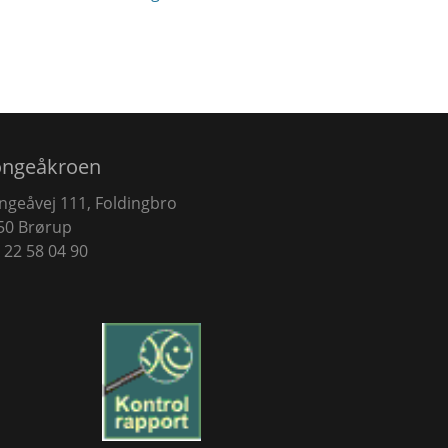
ongeåkroen
ngeåvej 111, Foldingbro
50 Brørup
. 22 58 04 90