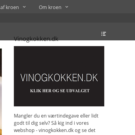
af kroen
Om kroen
Header
Toggle
Vinogkokken.dk
Mangler du en værtindegave eller lidt
godt til dig selv? Så kig ind i vores
webshop - vinogkokken.dk og se det