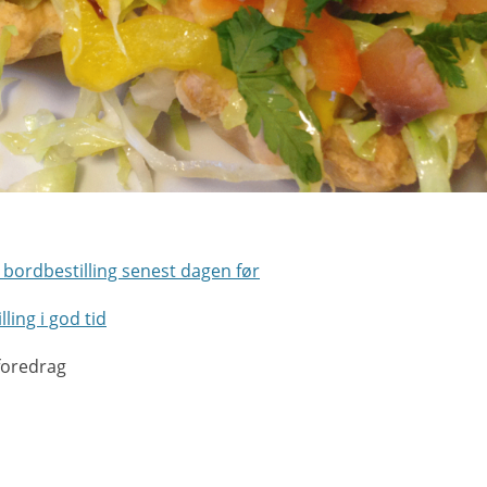
k bordbestilling senest dagen før
ing i god tid
foredrag