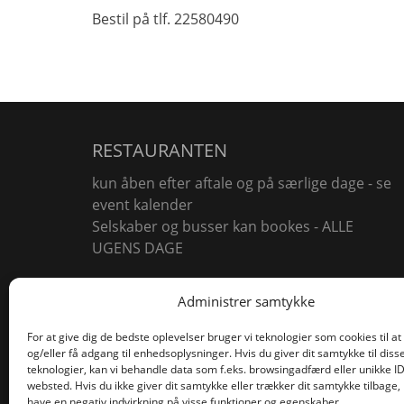
Bestil på tlf. 22580490
RESTAURANTEN
kun åben efter aftale og på særlige dage - se
event kalender
Selskaber og busser kan bookes - ALLE
UGENS DAGE
Åben for værelser alle ugens dage
Administrer samtykke
For at give dig de bedste oplevelser bruger vi teknologier som cookies til 
og/eller få adgang til enhedsoplysninger. Hvis du giver dit samtykke til diss
teknologier, kan vi behandle data som f.eks. browsingadfærd eller unikke ID
websted. Hvis du ikke giver dit samtykke eller trækker dit samtykke tilbage,
have en negativ indvirkning på visse funktioner og egenskaber.