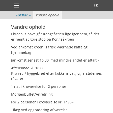
Primær Menu
Heade
Spring
Toggle
til
indhold
Forside
»
Vandre ophold
ollapse
hild
Vandre ophold
enu
ollapse
I kroen´s have går Kongeåstien lige igennem, så det
hild
er nemt at gøre stop på Kongeåkroen
enu
ollapse
Ved ankomst kroen´s frisk kværnede kaffe og
hild
hjemmebag
enu
ollapse
(ankomst senest 16.30, med mindre andet er aftalt.)
hild
enu
Aftensmad kl. 18.00
ollapse
Kro ret / hyggebræt efter kokkens valg og årstidernes
hild
enu
råvarer
ollapse
1 nat i kroværelse for 2 personer
hild
enu
Morgenbuffet/Anretning
For 2 personer i kroværelse kr. 1495,-
Tilæg ved opgradering af værelse: