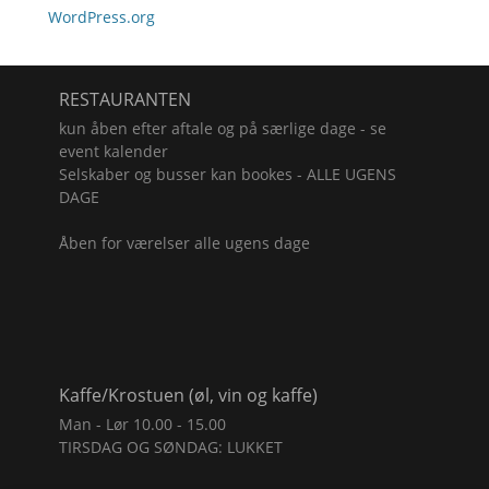
WordPress.org
RESTAURANTEN
kun åben efter aftale og på særlige dage - se
event kalender
Selskaber og busser kan bookes - ALLE UGENS
DAGE
Åben for værelser alle ugens dage
Kaffe/Krostuen (øl, vin og kaffe)
Man - Lør 10.00 - 15.00
TIRSDAG OG SØNDAG: LUKKET