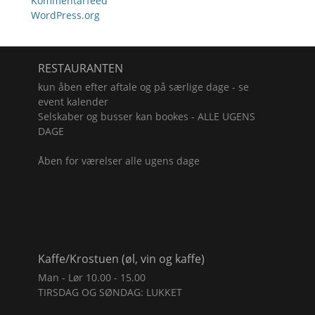
Kommentarfeed
WordPress.org
RESTAURANTEN
kun åben efter aftale og på særlige dage - se
event kalender
Selskaber og busser kan bookes - ALLE UGENS
DAGE
Åben for værelser alle ugens dage
Kaffe/Krostuen (øl, vin og kaffe)
Man - Lør 10.00 - 15.00
TIRSDAG OG SØNDAG: LUKKET