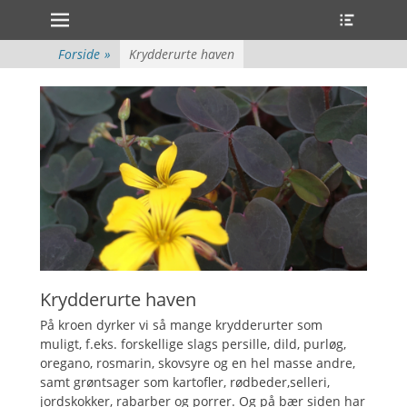
Primær Menu
Heade
Spring
Toggle
til
indhold
Forside
»
Krydderurte haven
ollapse
hild
enu
ollapse
hild
enu
ollapse
hild
enu
ollapse
hild
enu
ollapse
hild
enu
Krydderurte haven
ollapse
hild
På kroen dyrker vi så mange krydderurter som
enu
muligt, f.eks. forskellige slags persille, dild, purløg,
oregano, rosmarin, skovsyre og en hel masse andre,
samt grøntsager som kartofler, rødbeder,selleri,
jordskokker, rabarber og porrer. Og på bær siden har